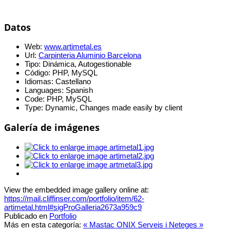
Datos
Web:
www.artimetal.es
Url:
Carpinteria Aluminio Barcelona
Tipo:
Dinámica, Autogestionable
Código:
PHP, MySQL
Idiomas:
Castellano
Languages:
Spanish
Code:
PHP, MySQL
Type:
Dynamic, Changes made easily by client
Galería de imágenes
View the embedded image gallery online at:
https://mail.cliffinser.com/portfolio/item/62-
artimetal.html#sigProGalleria2673a959c9
Publicado en
Portfolio
Más en esta categoría:
« Mastac
ONIX Serveis i Neteges »