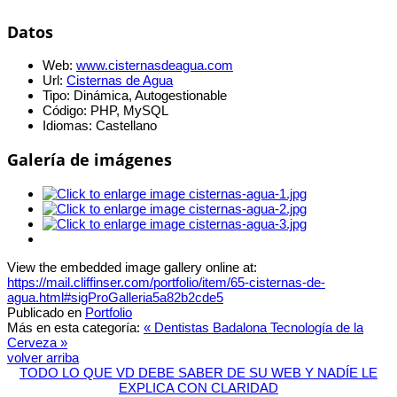
Datos
Web:
www.cisternasdeagua.com
Url:
Cisternas de Agua
Tipo:
Dinámica, Autogestionable
Código:
PHP, MySQL
Idiomas:
Castellano
Galería de imágenes
View the embedded image gallery online at:
https://mail.cliffinser.com/portfolio/item/65-cisternas-de-
agua.html#sigProGalleria5a82b2cde5
Publicado en
Portfolio
Más en esta categoría:
« Dentistas Badalona
Tecnología de la
Cerveza »
volver arriba
TODO LO QUE VD DEBE SABER DE SU WEB Y NADÍE LE
EXPLICA CON CLARIDAD